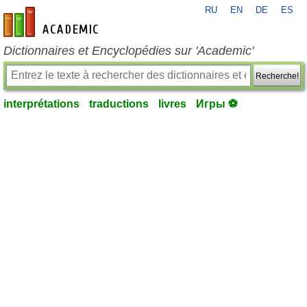
RU
EN
DE
ES
fr-academic.com
Dictionnaires et Encyclopédies sur 'Academic'
Recherche!
interprétations
traductions
livres
Игры ⚽