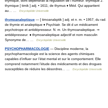
thymique, dont dépendrait la régulation de l humeur. thymique 2.
thymique [ timik ] adj. • 1611; de thymus ♦ Méd. Qui appartient
au… …
Encyclopédie Universelle
thymoanaleptique
— [ timoanalɛptik ] adj. et n. m. • 1957; du rad.
de thymie et analeptique ♦ Psychiatr. Se dit d un médicament
psychotrope et antidépresseur. N. m. Un thymoanaleptique. ⇒
antidépresseur. ● thymoanaleptique adjectif et nom masculin
Synonyme de… …
Encyclopédie Universelle
PSYCHOPHARMACOLOGIE
— Discipline moderne, la
psychopharmacologie est la science des agents chimiques
capables d’influer sur l’état mental et sur le comportement. Elle
comprend notamment l’étude des médicaments et des drogues
susceptibles de réduire les désordres… …
Encyclopédie Universelle