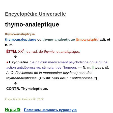
Encyclopédie Universelle
thymo-analeptique
thymo-analeptique
thymoanaleptique
ou
thymo-analeptique
[timoanalɛptik]
adj. et
n. m.
e
ÉTYM.
XX
; du rad. de
thymie,
et
analeptique.
❖
♦
Psychiatrie.
Se dit d'un médicament psychotrope doué d'une
action antidépressive, stimulant de l'humeur.
—
N. m.
||
Les I. M.
A. O. (inhibiteurs de la monoamine-oxydase) sont des
thymoanaleptiques.
(On dit plus cour. :
antidépresseur
).
❖
CONTR.
Thymoleptique.
Encyclopédie Universelle
.
2012
.
Игры ⚽
Поможем написать курсовую