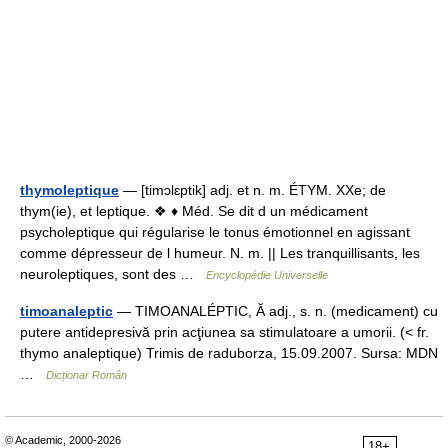
thymoleptique
— [timɔlɛptik] adj. et n. m. ÉTYM. XXe; de
thym(ie), et leptique. ❖ ♦ Méd. Se dit d un médicament
psycholeptique qui régularise le tonus émotionnel en agissant
comme dépresseur de l humeur. N. m. || Les tranquillisants, les
neuroleptiques, sont des …
Encyclopédie Universelle
timoanaleptic
— TIMOANALÉPTIC, Ă adj., s. n. (medicament) cu
putere antidepresivă prin acţiunea sa stimulatoare a umorii. (< fr.
thymo analeptique) Trimis de raduborza, 15.09.2007. Sursa: MDN
…
Dicționar Român
© Academic, 2000-2026
18+